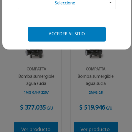
Seleccione
Alfabetico
ACCEDER AL SITIO
COMPATTA
COMPATTA
Bomba sumergible
Bomba sumergible
agua sucia
agua sucia
1MG 0.4HP 220V
2M/G 0.8
$ 377.035
$ 519.946
C/U
C/U
Ver producto
Ver producto