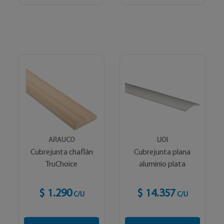
ARAUCO
LIOI
Cubrejunta chaflán
Cubrejunta plana
TruChoice
aluminio plata
$ 1.290
$ 14.357
C/U
C/U