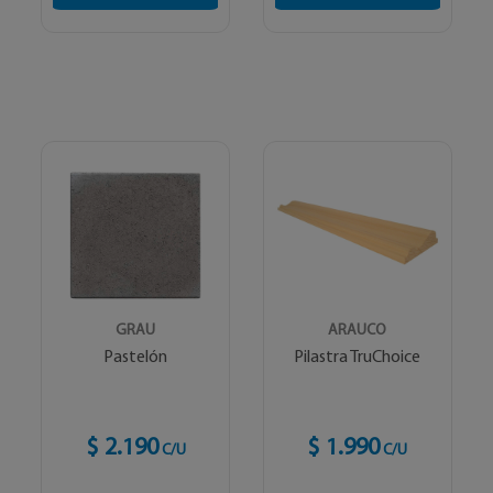
GRAU
ARAUCO
Pastelón
Pilastra TruChoice
$ 2.190
$ 1.990
C/U
C/U