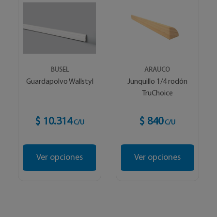
BUSEL
ARAUCO
Guardapolvo Wallstyl
Junquillo 1/4 rodón
TruChoice
$ 10.314
$ 840
C/U
C/U
Ver opciones
Ver opciones