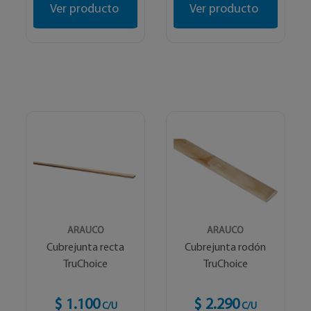
Ver producto
Ver producto
ARAUCO
ARAUCO
Cubrejunta recta
Cubrejunta rodón
TruChoice
TruChoice
$ 1.100
$ 2.290
C/U
C/U