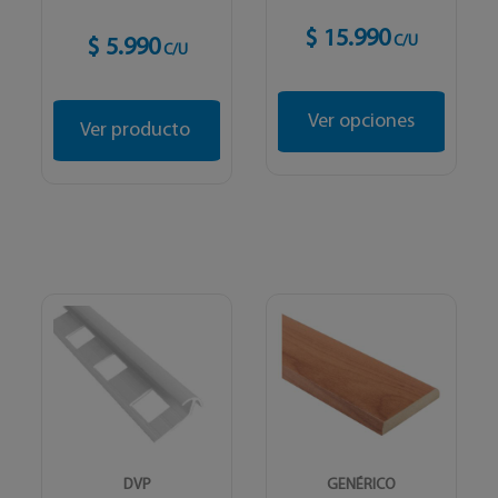
$ 15.990
C/U
$ 5.990
C/U
Ver opciones
Ver producto
DVP
GENÉRICO