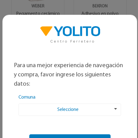
BEKRON
WEBER
Adhesivo en polvo
Pegamento cerámico
para cerámica A-C
superior 25 kg
$ 18.740
$ 2.890
C/U
C/U
Ver producto
Ver producto
Para una mejor experiencia de navegación
y compra, favor ingrese los siguientes
datos:
Comuna
Seleccione