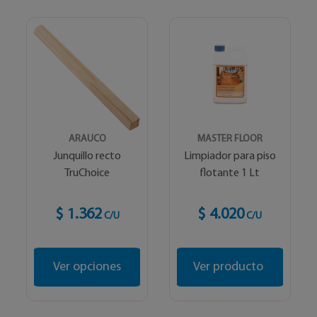
ARAUCO
MASTER FLOOR
Junquillo recto
Limpiador para piso
TruChoice
flotante 1 Lt
$ 1.362
$ 4.020
C/U
C/U
Ver opciones
Ver producto