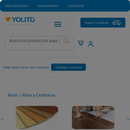
VENTA TELEFÓNICA
VENTA INTERNET
COTIZACIÓN
CATEGORÍAS
Sigue tu pedido
|
Debe seleccionar una comuna
Cambiar comuna
Inicio
>
Pisos y Cerámicas
<
>