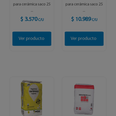
para cerámica saco 25
para cerámica saco 25
...
...
$ 3.570
$ 10.989
C/U
C/U
Ver producto
Ver producto