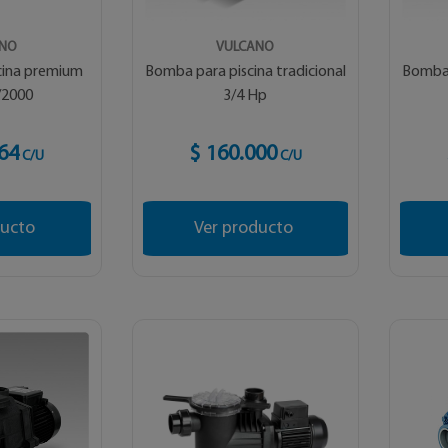
ANO
VULCANO
cina premium
Bomba para piscina tradicional
Bomba 
/2000
3/4 Hp
64
$ 160.000
C/U
C/U
ducto
Ver producto