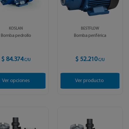
KOSLAN
BESTFLOW
Bomba pedrollo
Bomba periférica
$ 84.374
$ 52.210
C/U
C/U
Ver opciones
Ver producto