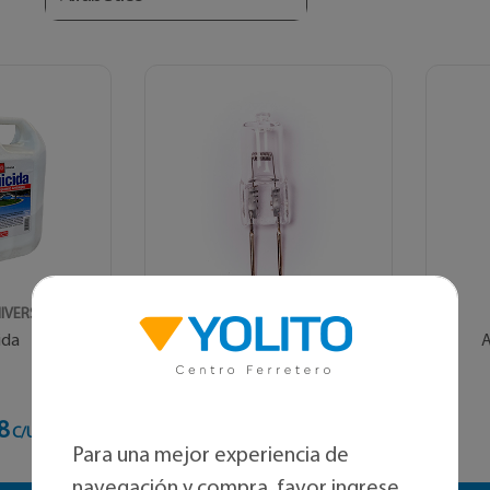
IVERSAL
VULCANO
ida
Ampolleta 100w 12v
A
8
$ 4.554
C/U
C/U
Para una mejor experiencia de
navegación y compra, favor ingrese