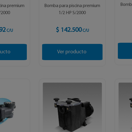
Bomba
cina premium
Bomba para piscina premium
/2000
1/2 HP S/2000
92
$ 142.500
C/U
C/U
ducto
Ver producto