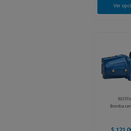
Ver opc
BESTF
Bomba cen
$ 121.0