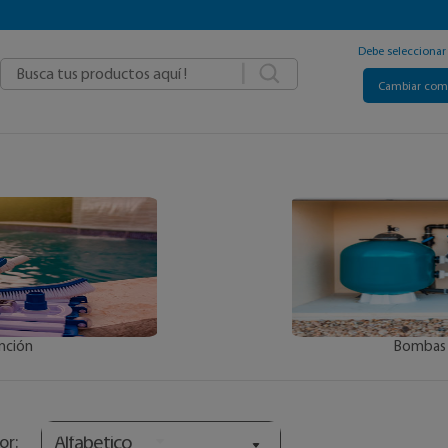
Debe selecciona
|
Cambiar co
nción
Bombas 
Alfabetico
or: