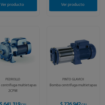
Ver producto
Ver producto
PEDROLLO
PINTO GLAVICH
centrífuga multietapas
Bomba centrífuga multietapas
2CPM
$ 641.319
$ 726.942