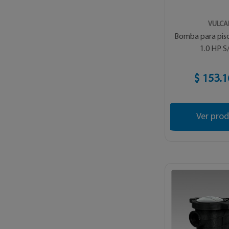
VULC
Bomba para pis
1.0 HP S
$ 153.1
Ver pro