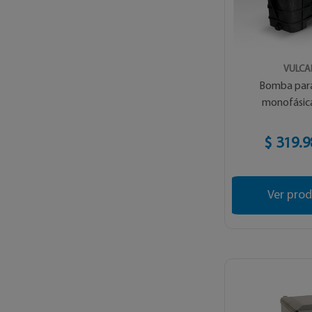
VULC
Bomba para
monofásica
$ 319.9
Ver pro