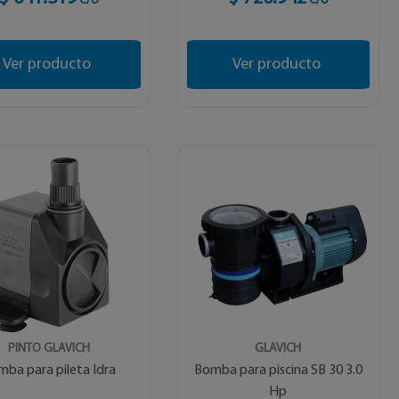
C/U
C/U
Ver producto
Ver producto
PINTO GLAVICH
GLAVICH
ba para pileta Idra
Bomba para piscina SB 30 3.0
Hp