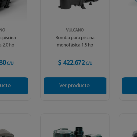
ANO
VULCANO
 piscina
Bomba para piscina
 2.0 hp
monofásica 1.5 hp
80
$ 422.672
C/U
C/U
ducto
Ver producto