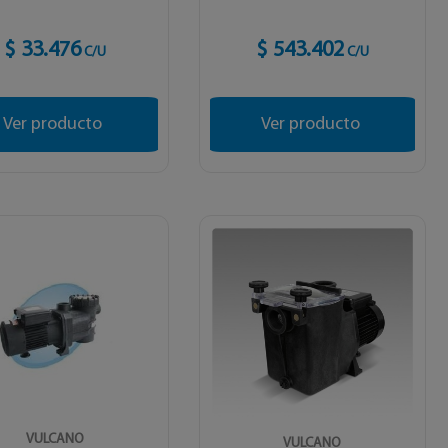
$ 33.476
$ 543.402
C/U
C/U
Ver producto
Ver producto
VULCANO
VULCANO