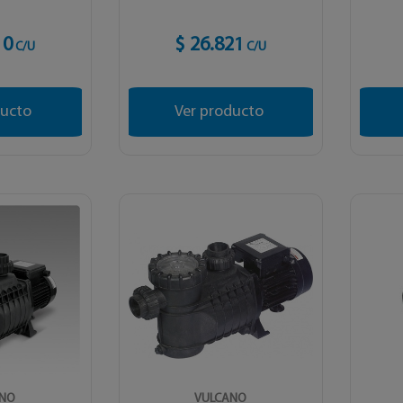
10
$ 26.821
C/U
C/U
ducto
Ver producto
ANO
VULCANO