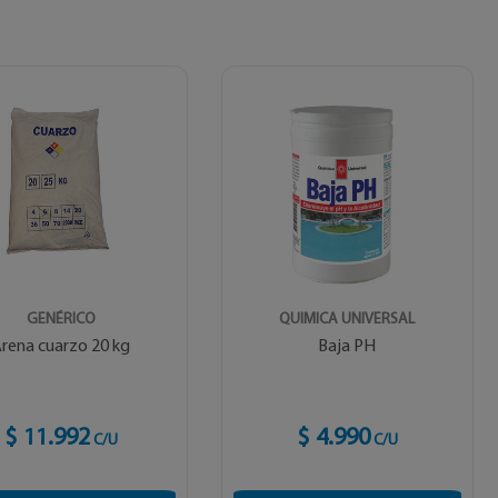
GENÉRICO
QUIMICA UNIVERSAL
rena cuarzo 20 kg
Baja PH
$ 11.992
$ 4.990
C/U
C/U