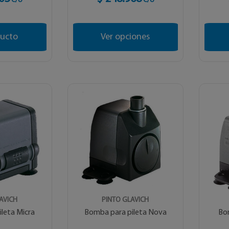
C/U
C/U
ducto
Ver opciones
AVICH
PINTO GLAVICH
leta Micra
Bomba para pileta Nova
Bom