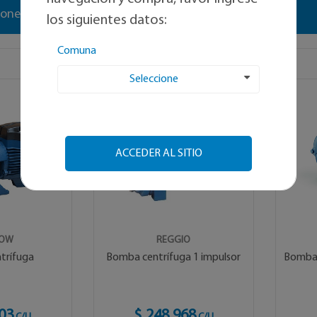
iones
Ver producto
los siguientes datos:
Comuna
Seleccione
ACCEDER AL SITIO
LOW
REGGIO
trífuga
Bomba centrífuga 1 impulsor
Bomba 
03
$ 248.968