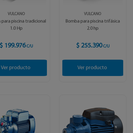
VULCANO
VULCANO
para piscina tradicional
Bomba para piscina trifásica
1.0 Hp
2.0 hp
$ 199.976
$ 255.390
C/U
C/U
Ver producto
Ver producto