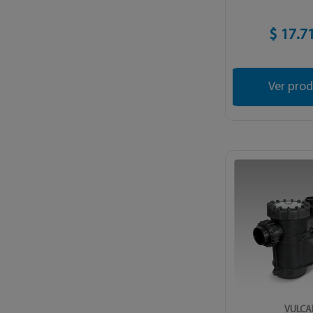
$ 17.7
Ver pro
VULC