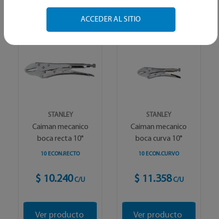
Alfabetico
ACCEDER AL SITIO
STANLEY
STANLEY
Caiman mecanico
Caiman mecanico
boca recta 10"
boca curva 10"
10 ECON.RECTO
10 ECON.CURVO
$ 10.240
$ 11.358
C/U
C/U
Ver producto
Ver producto