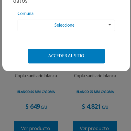
datos:
Alfabetico
Comuna
Seleccione
ACCEDER AL SITIO
GENÉRICO
GENÉRICO
Copla sanitario blanca
Copla sanitario blanca
BLANCO 50 MM C/GOMA
BLANCO 75 MM C/GOMA
$ 649
$ 4.821
C/U
C/U
Ver producto
Ver producto