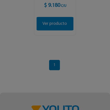
$ 9.180
C/U
Ver producto
1