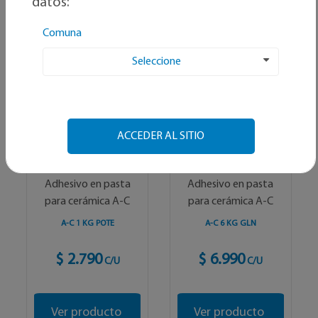
datos:
Alfabetico
Comuna
Seleccione
ACCEDER AL SITIO
BEKRON
BEKRON
Adhesivo en pasta
Adhesivo en pasta
para cerámica A-C
para cerámica A-C
A-C 1 KG POTE
A-C 6 KG GLN
$ 2.790
$ 6.990
C/U
C/U
Ver producto
Ver producto