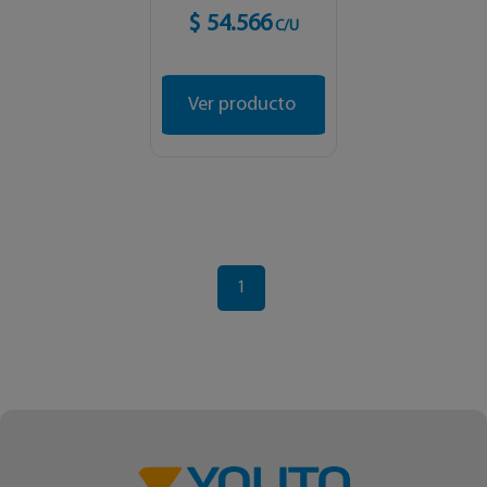
$ 54.566
C/U
Ver producto
1