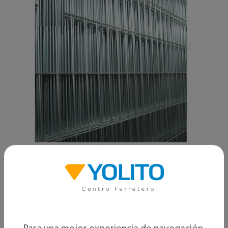
Armacero
Malla cerco galvanizado
GALVANIZADO 1G 185X300X3.8MM