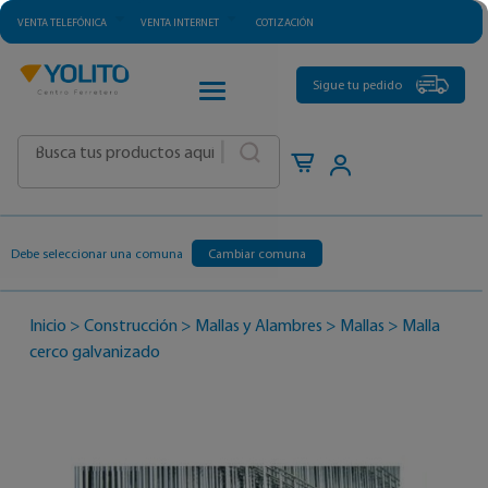
VENTA TELEFÓNICA
VENTA INTERNET
COTIZACIÓN
CATEGORÍAS
Sigue tu pedido
|
Debe seleccionar una comuna
Cambiar comuna
Inicio
>
Construcción
>
Mallas y Alambres
>
Mallas
>
Malla
cerco galvanizado