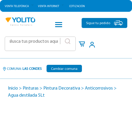
VENTA TELEFÓNICA
VENTA INTERNET
COTIZACIÓN
CATEGORÍAS
Sigue tu pedido
|
COMUNA:
LAS CONDES
Cambiar comuna
Inicio
>
Pinturas
>
Pintura Decorativa
>
Anticorrosivos
>
Agua destilada 5Lt