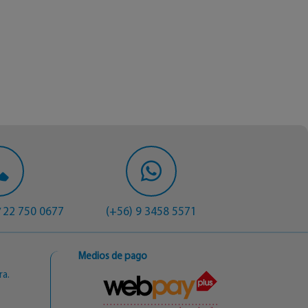
22 750 0677
(+56) 9 3458 5571
/
Medios de pago
ra.