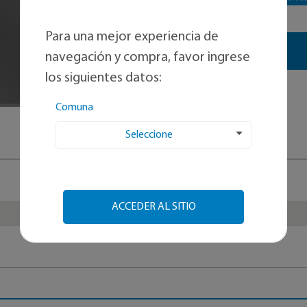
Para una mejor experiencia de
-
+
navegación y compra, favor ingrese
los siguientes datos:
Comuna
Seleccione
Klipen
ACCEDER AL SITIO
Cherry
Biselado