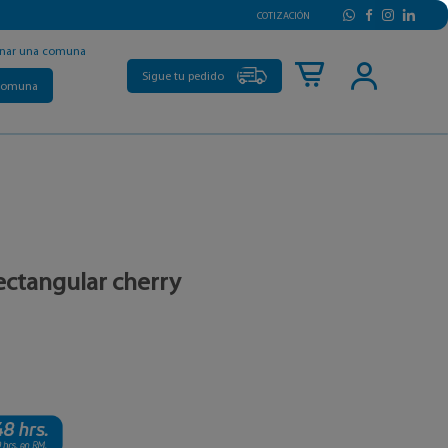
COTIZACIÓN
onar una comuna
Sigue tu pedido
comuna
ectangular cherry