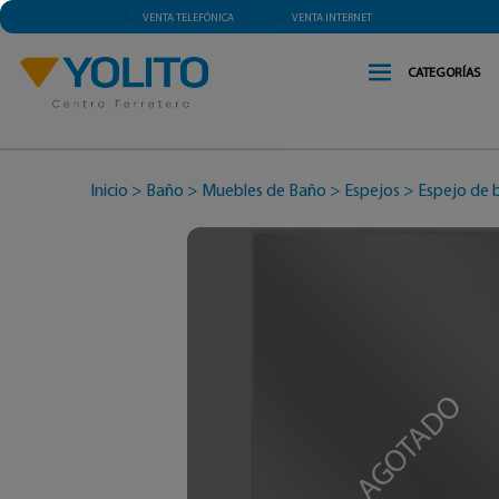
VENTA TELEFÓNICA
VENTA INTERNET
CATEGORÍAS
Inicio
>
Baño
>
Muebles de Baño
>
Espejos
>
Espejo de 
AGOTADO