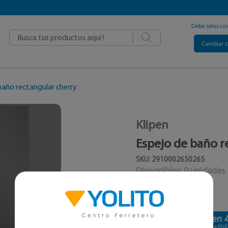
Debe selecci
|
Cambiar 
baño rectangular cherry
Klipen
Espejo de baño r
SKU: 2910002650265
Disponibles:
0
unidades
$ 70.152
C/U