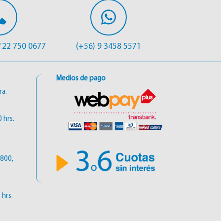
22 750 0677
(+56) 9 3458 5571
/
Medios de pago
ra.
 hrs.
6800,
 hrs.