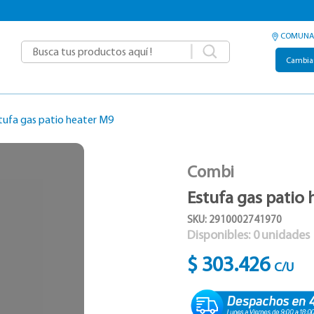
COMUNA
|
Cambia
tufa gas patio heater M9
Combi
Estufa gas patio
SKU: 2910002741970
Disponibles:
0
unidades
$ 303.426
C/U