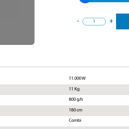
-
+
11.000 W
11 Kg.
800 g/h
180 cm
Combi