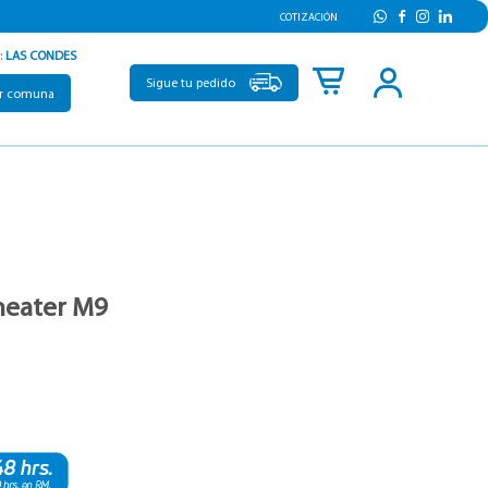
COTIZACIÓN
:
LAS CONDES
Sigue tu pedido
r comuna
 heater M9