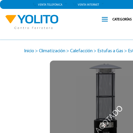
VENTA TELEFÓNICA
VENTA INTERNET
CATEGORÍAS
Inicio
>
Climatización
>
Calefacción
>
Estufas a Gas
>
Es
AGOTADO