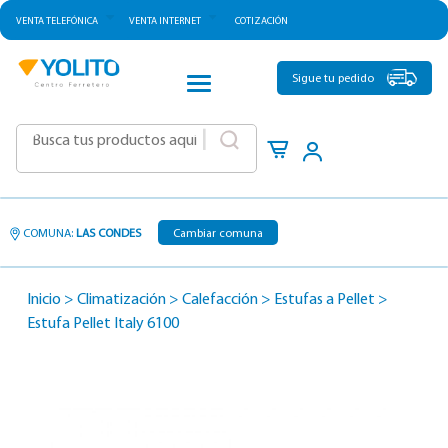
VENTA TELEFÓNICA
VENTA INTERNET
COTIZACIÓN
CATEGORÍAS
Sigue tu pedido
|
COMUNA:
LAS CONDES
Cambiar comuna
Inicio
>
Climatización
>
Calefacción
>
Estufas a Pellet
>
Estufa Pellet Italy 6100