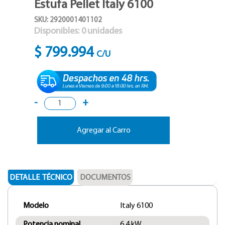
Estufa Pellet Italy 6100
SKU: 2920001401102
Disponibles:
0
unidades
$ 799.994
C/U
-
+
Agregar al Carro
DETALLE TÉCNICO
DOCUMENTOS
Modelo
Italy 6100
Potencia nominal
6,4 kW