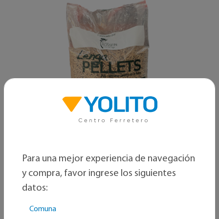
Para una mejor experiencia de navegación
y compra, favor ingrese los siguientes
Genérico
datos:
Pellet saco 15 kg Lenga
SKU: 2920001402604
Comuna
Disponibles:
0
unidades