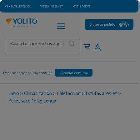
VENTA TELEFÓNICA
VENTA INTERNET
COTIZACIÓN
CATEGORÍAS
Sigue tu pedido
|
Debe seleccionar una comuna
Cambiar comuna
Inicio
>
Climatización
>
Calefacción
>
Estufas a Pellet
>
Pellet saco 15 kg Lenga