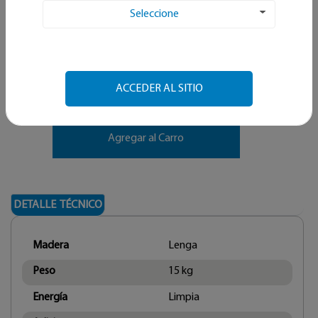
Seleccione
$ 5.890
C/U
ACCEDER AL SITIO
-
+
Agregar al Carro
DETALLE TÉCNICO
Madera
Lenga
Peso
15 kg
Energía
Limpia