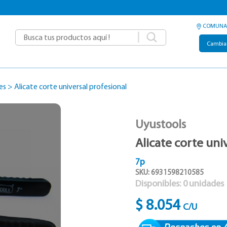
COMUNA
|
Cambia
es
>
Alicate corte universal profesional
Uyustools
Alicate corte uni
7p
SKU: 6931598210585
Disponibles:
0
unidades
$ 8.054
C/U