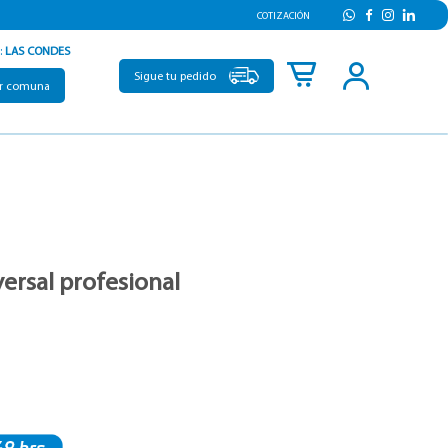
COTIZACIÓN
:
LAS CONDES
Sigue tu pedido
r comuna
versal profesional