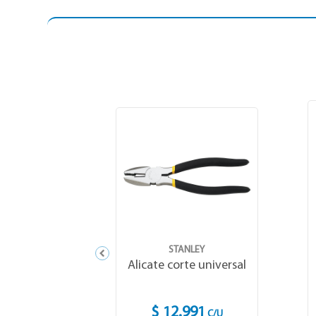
STANLEY
Alicate corte universal
$ 12.991
C/U