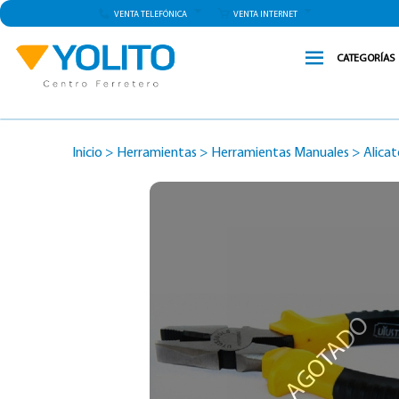
VENTA TELEFÓNICA
VENTA INTERNET
CATEGORÍAS
Inicio
>
Herramientas
>
Herramientas Manuales
>
Alicat
AGOTADO