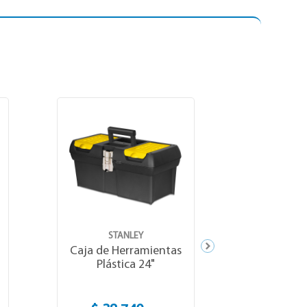
STANLEY
ST
Caja de Herramientas
Caja de H
Plástica 24"
Plást