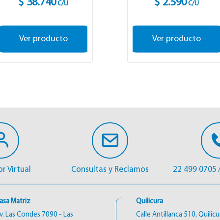
$ 38.740
$ 2.590
C/U
C/U
Ver producto
Ver producto
r Virtual
Consultas y Reclamos
22 499 0705
asa Matriz
Quilicura
v. Las Condes 7090 - Las
Calle Antillanca 510, Quilicu