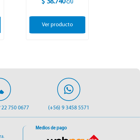
$ 38.740
$ 38
C/U
Ver producto
Ver p
22 750 0677
(+56) 9 3458 5571
/
Medios de pago
ra.