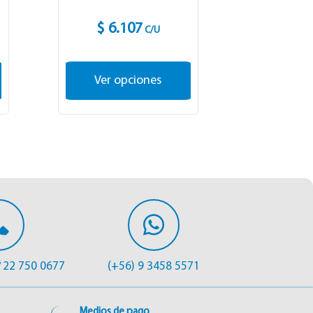
$ 6.107
$ 6.
C/U
Ver opciones
Ver o
22 750 0677
(+56) 9 3458 5571
/
Medios de pago