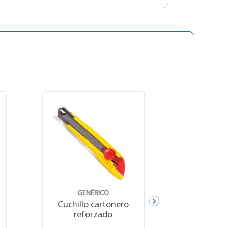
GENÉRICO
GEN
Cuchillo cartonero
Cuchillo
reforzado
ref