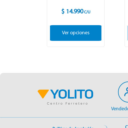
$ 14.990
C/U
Ver opciones
Vendedo
C