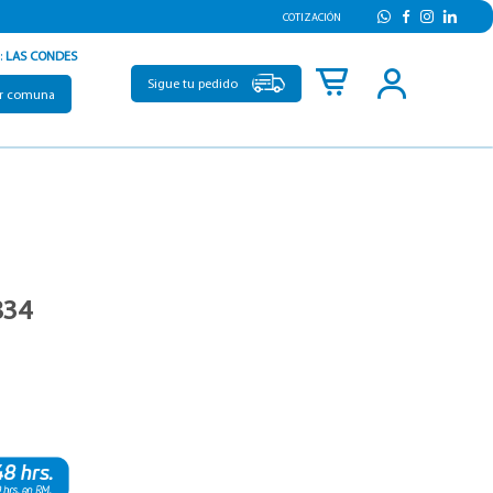
COTIZACIÓN
:
LAS CONDES
Sigue tu pedido
r comuna
834