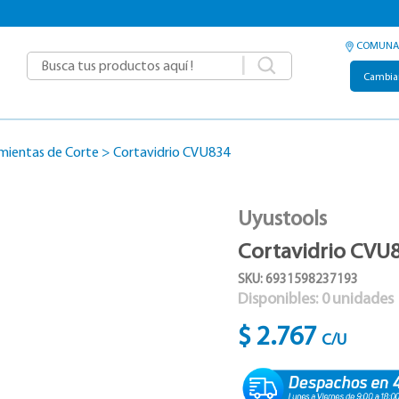
COMUNA
|
Cambia
mientas de Corte
>
Cortavidrio CVU834
Uyustools
Cortavidrio CVU
SKU: 6931598237193
Disponibles:
0
unidades
$ 2.767
C/U