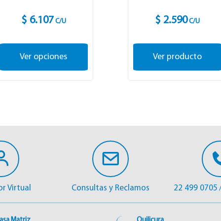
$ 6.107
$ 2.590
C/U
C/U
Ver opciones
Ver producto
r Virtual
Consultas y Reclamos
22 499 0705
asa Matriz
Quilicura