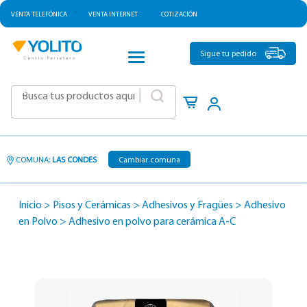
VENTA TELEFÓNICA
VENTA INTERNET
COTIZACIÓN
CATEGORÍAS
Sigue tu pedido
|
COMUNA:
LAS CONDES
Cambiar comuna
Inicio
>
Pisos y Cerámicas
>
Adhesivos y Fragües
>
Adhesivo
en Polvo
>
Adhesivo en polvo para cerámica A-C