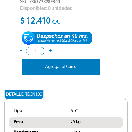
SKU: 7363728289340
Disponibles:
0
unidades
$ 12.410
C/U
-
+
Agregar al Carro
DETALLE TÉCNICO
Tipo
A-C
Peso
25 kg