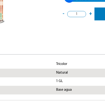
-
+
Tricolor
Natural
1 GL
Base agua