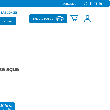
COTIZACIÓN
:
LAS CONDES
Sigue tu pedido
r comuna
se agua