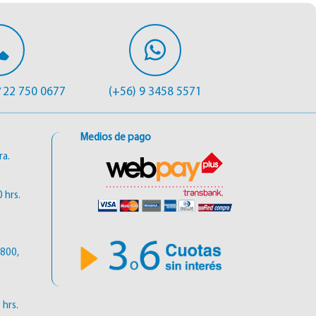
22 750 0677
(+56) 9 3458 5571
/
Medios de pago
ra.
 hrs.
6800,
 hrs.