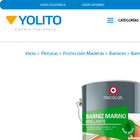
VENTA TELEFÓNICA
VENTA INTERNET
CATEGORÍAS
Inicio
>
Pinturas
>
Protección Maderas
>
Barnices
>
Barn