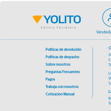
Vendedo
C
Políticas de devolución
A
Políticas de despacho
C
Sobre nosotros
T
Preguntas Frecuentes
L
V
Pagos
S
Trabaja con nosotros
L
Cotizacion Manual
B
T