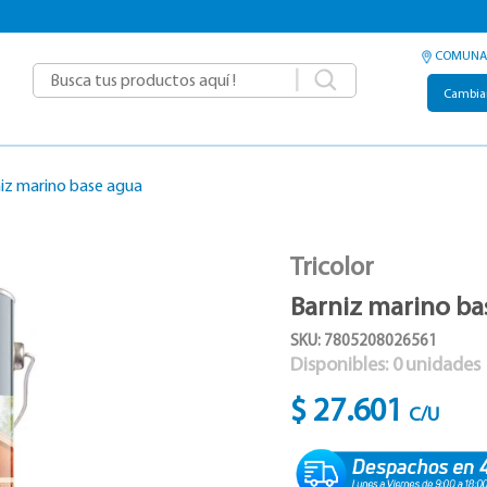
COMUNA
|
Cambia
iz marino base agua
Tricolor
Barniz marino ba
SKU: 7805208026561
Disponibles:
0
unidades
$ 27.601
C/U