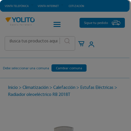
VENTA TELEFÓNICA
VENTA INTERNET
COTIZACIÓN
CATEGORÍAS
Sigue tu pedido
|
Debe seleccionar una comuna
Cambiar comuna
Inicio
>
Climatización
>
Calefacción
>
Estufas Eléctricas
>
Radiador oleoeléctrico RB 2018T