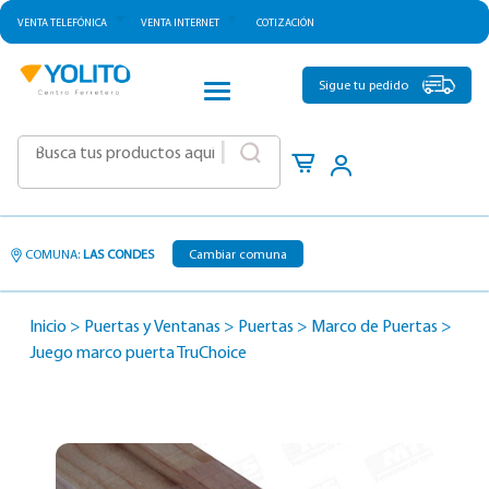
VENTA TELEFÓNICA
VENTA INTERNET
COTIZACIÓN
CATEGORÍAS
Sigue tu pedido
|
COMUNA:
LAS CONDES
Cambiar comuna
Inicio
>
Puertas y Ventanas
>
Puertas
>
Marco de Puertas
>
Juego marco puerta TruChoice