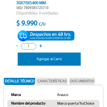
30X70X5400 MM
SKU: 7809585725710
Disponibles:
0
unidades
$ 9.990
C/U
-
+
Agregar al Carro
DETALLE TÉCNICO
CARACTERÍSTICAS
DOCUMENTOS
Marca
Arauco
Nombre del producto
Marco puerta TruChoice