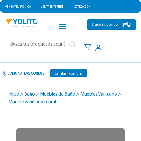
VENTA TELEFÓNICA
VENTA INTERNET
COTIZACIÓN
CATEGORÍAS
Sigue tu pedido
|
COMUNA:
LAS CONDES
Cambiar comuna
Inicio
>
Baño
>
Muebles de Baño
>
Muebles Vanitorio
>
Mueble Vanitorio mural