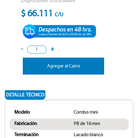
Disponibles:
0
unidades
$ 66.111
C/U
-
+
Agregar al Carro
DETALLE TÉCNICO
Modelo
Combo mini
Fabricación
PB de 16 mm
Terminación
Lacado blanco