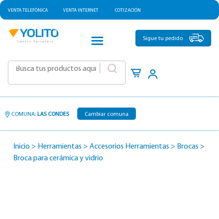
VENTA TELEFÓNICA
VENTA INTERNET
COTIZACIÓN
CATEGORÍAS
Sigue tu pedido
|
COMUNA:
LAS CONDES
Cambiar comuna
Inicio
>
Herramientas
>
Accesorios Herramientas
>
Brocas
>
Broca para cerámica y vidrio