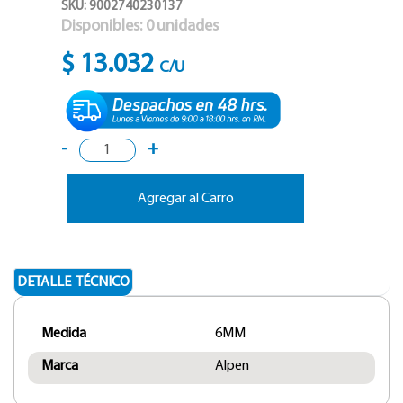
SKU: 9002740230137
Disponibles:
0
unidades
$ 13.032
C/U
-
+
Agregar al Carro
DETALLE TÉCNICO
Medida
6MM
Marca
Alpen