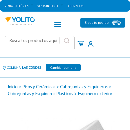
VENTA TELEFÓNICA
VENTA INTERNET
COTIZACIÓN
CATEGORÍAS
Sigue tu pedido
|
COMUNA:
LAS CONDES
Cambiar comuna
Inicio
>
Pisos y Cerámicas
>
Cubrejuntas y Esquineros
>
Cubrejuntas y Esquineros Plásticos
>
Esquinero exterior