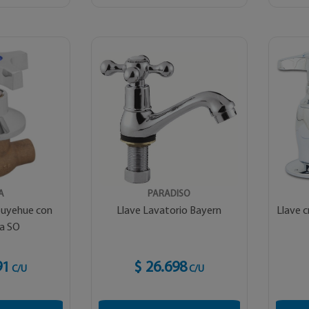
A
PARADISO
puyehue con
Llave Lavatorio Bayern
Llave 
a SO
91
$ 26.698
C/U
C/U