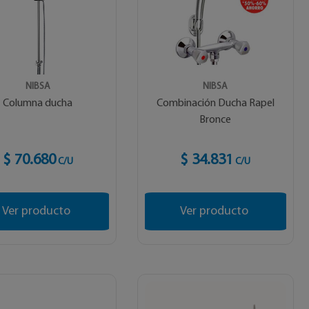
NIBSA
NIBSA
Columna ducha
Combinación Ducha Rapel
Bronce
$ 70.680
$ 34.831
C/U
C/U
Ver producto
Ver producto