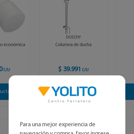
P
DUSCHY
ño económica
Columna de ducha
0
$ 39.991
C/U
C/U
ducto
Ver opciones
Para una mejor experiencia de
navegación y compra, favor ingrese