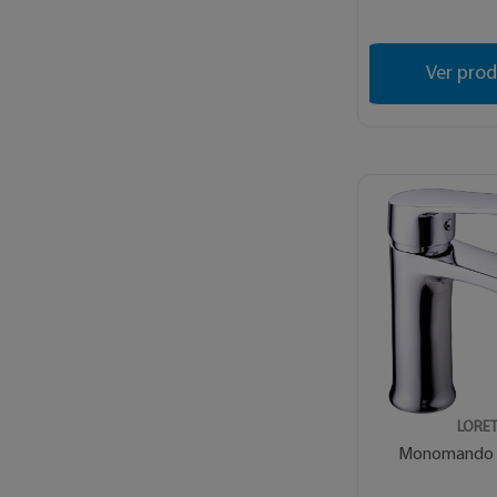
Ver pro
LORE
Monomando L