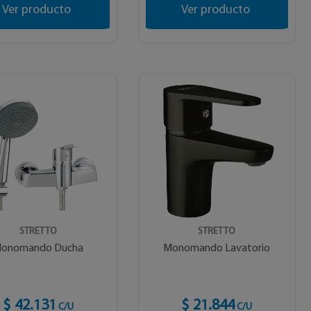
Ver producto
Ver producto
STRETTO
STRETTO
onomando Ducha
Monomando Lavatorio
$ 42.131
$ 21.844
C/U
C/U