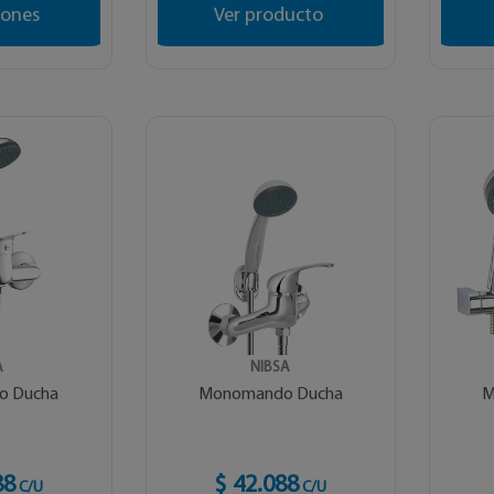
iones
Ver producto
A
NIBSA
o Ducha
Monomando Ducha
M
88
$ 42.088
C/U
C/U