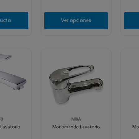
ducto
Ver opciones
TO
MIXA
avatorio
Monomando Lavatorio
Mo