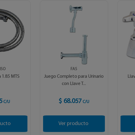
ISO
FAS
a 1.85 MTS
Juego Completo para Urinario
Lla
con Llave T...
5
$ 68.057
C/U
C/U
ducto
Ver producto