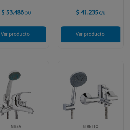
$ 53.486
$ 41.235
C/U
C/U
Ver producto
Ver producto
NIBSA
STRETTO