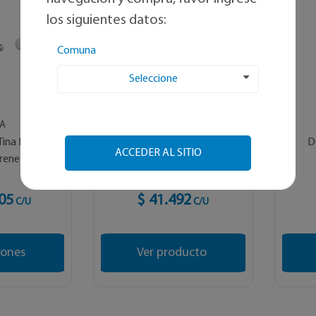
los siguientes datos:
Comuna
Seleccione
SA
MIXA
Tina Ducha
Combinación tina ducha
D
ACCEDER AL SITIO
rene C...
toledo
05
$ 41.492
C/U
C/U
iones
Ver producto