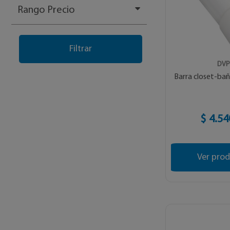
Rango Precio
DV
Barra closet-ba
$ 4.54
Ver pro