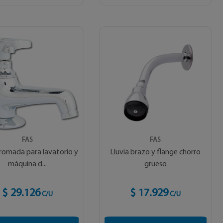
FAS
FAS
cromada para lavatorio y
Lluvia brazo y flange chorro
máquina d...
grueso
$ 29.126
$ 17.929
C/U
C/U