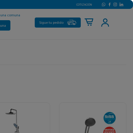
COTIZACIÓN
r una comuna
Sigue tu pedido
muna