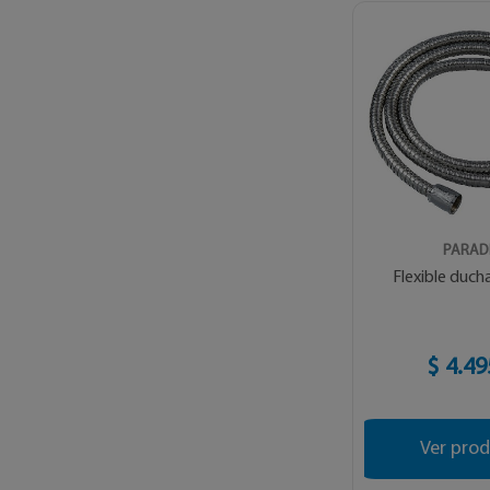
PARAD
Flexible duch
$ 4.49
Ver pro