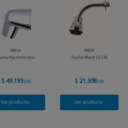
NIBSA
NIBSA
ucha fija Antirrobo
Ducha Movil 12 CM
$ 49.193
$ 21.508
C/U
C/U
Ver producto
Ver producto