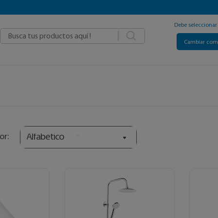
Debe selecciona
|
Cambiar co
Alfabetico
or: