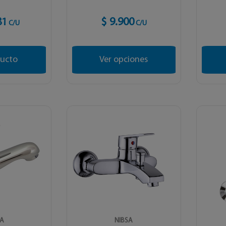
81
$ 9.900
C/U
C/U
ducto
Ver opciones
SA
NIBSA