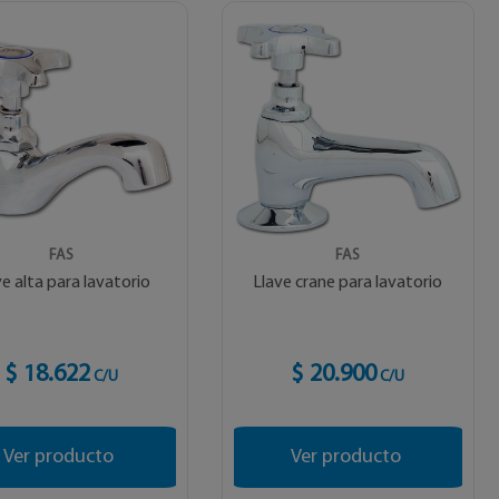
FAS
FAS
ve alta para lavatorio
Llave crane para lavatorio
$ 18.622
$ 20.900
C/U
C/U
Ver producto
Ver producto