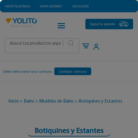
VENTA TELEFÓNICA
VENTA INTERNET
COTIZACIÓN
CATEGORÍAS
Sigue tu pedido
|
Debe seleccionar una comuna
Cambiar comuna
Inicio
>
Baño
>
Muebles de Baño
>
Botiquines y Estantes
Botiquines y Estantes