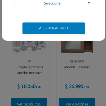
Ordenar por:
Seleccione
Alfabetico
ACCEDER AL SITIO
3M
GENÉRICO
Botiquín primeros
Mueble Botiquín
auxilios nexcare
$ 10.050
$ 26.990
C/U
C/U
Ver producto
Ver opciones