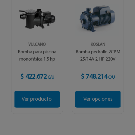
VULCANO
KOSLAN
Bomba para piscina
Bomba pedrollo 2CPM
monofásica 1.5 hp
25/14A 2 HP 220V
$ 422.672
$ 748.214
C/U
C/U
Ver producto
Ver opciones