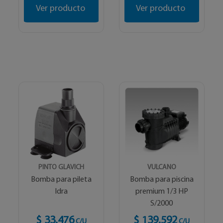
Ver producto
Ver producto
PINTO GLAVICH
VULCANO
Bomba para pileta
Bomba para piscina
Idra
premium 1/3 HP
S/2000
$ 33.476
$ 139.592
C/U
C/U