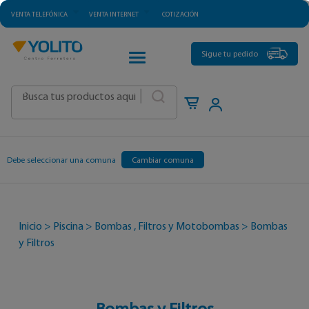
VENTA TELEFÓNICA
VENTA INTERNET
COTIZACIÓN
CATEGORÍAS
Sigue tu pedido
|
Debe seleccionar una comuna
Cambiar comuna
Inicio
>
Piscina
>
Bombas , Filtros y Motobombas
>
Bombas
y Filtros