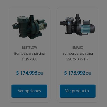
BESTFLOW
EMAUX
Bomba para piscina
Bomba para piscina
FCP-750L
SS075 0.75 HP
$ 174.993
$ 173.992
C/U
C/U
Ver opciones
Ver producto