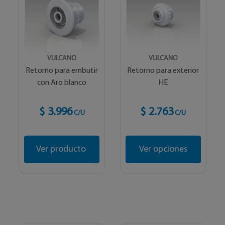
VULCANO
VULCANO
Retorno para embutir
Retorno para exterior
con Aro blanco
HE
$ 3.996
$ 2.763
C/U
C/U
Ver producto
Ver opciones