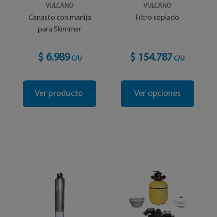
VULCANO
VULCANO
Canasto con manija
Filtro soplado
para Skimmer
$ 6.989
$ 154.787
C/U
C/U
Ver producto
Ver opciones