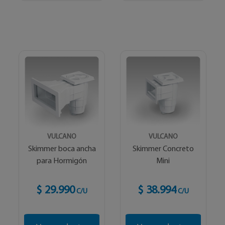
VULCANO
VULCANO
Skimmer boca ancha
Skimmer Concreto
para Hormigón
Mini
$ 29.990
$ 38.994
C/U
C/U