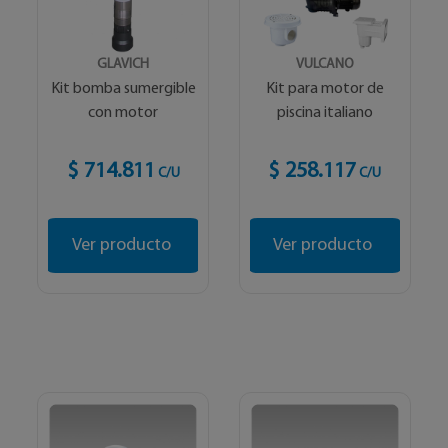
GLAVICH
VULCANO
Kit bomba sumergible
Kit para motor de
con motor
piscina italiano
$ 714.811
$ 258.117
C/U
C/U
Ver producto
Ver producto