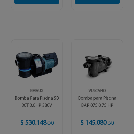
EMAUX
VULCANO
Bomba Para Piscina SB
Bomba para Piscina
30T 3.0HP 380V
BAP 075 0.75 HP
$ 530.148
$ 145.080
C/U
C/U