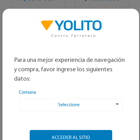
Ver producto
Ver producto
Para una mejor experiencia de navegación
y compra, favor ingrese los siguientes
datos:
Comuna
Seleccione
VULCANO
VULCANO
Bomba para piscina
Bomba para piscina
premium 3/4 HP
premium 1/2 HP
ACCEDER AL SITIO