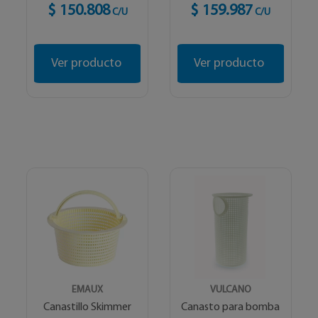
$ 150.808
$ 159.987
C/U
C/U
Ver producto
Ver producto
EMAUX
VULCANO
Canastillo Skimmer
Canasto para bomba