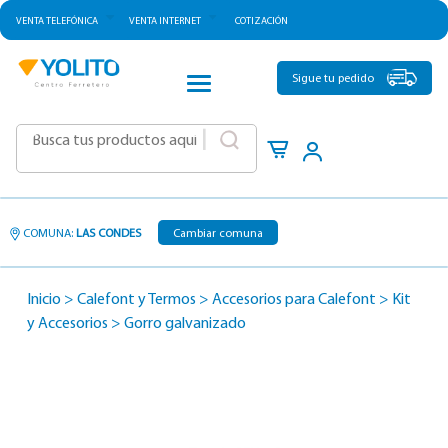
VENTA TELEFÓNICA
VENTA INTERNET
COTIZACIÓN
CATEGORÍAS
Sigue tu pedido
|
COMUNA:
LAS CONDES
Cambiar comuna
Inicio
>
Calefont y Termos
>
Accesorios para Calefont
>
Kit
y Accesorios
>
Gorro galvanizado