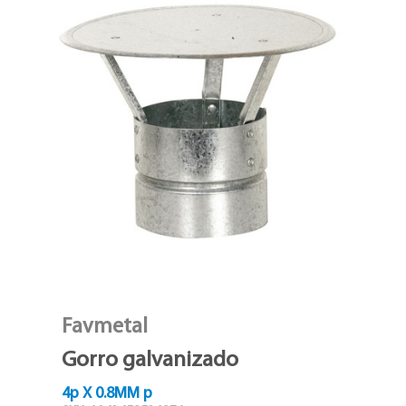
Favmetal
Gorro galvanizado
4p X 0.8MM p