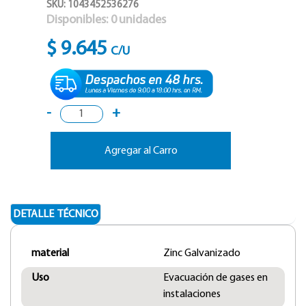
SKU: 1043452536276
Disponibles:
0
unidades
$ 9.645
C/U
-
+
Agregar al Carro
DETALLE TÉCNICO
material
Zinc Galvanizado
Uso
Evacuación de gases en
instalaciones