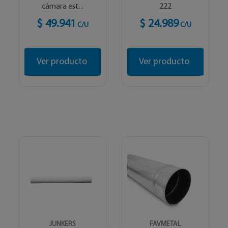
cámara est...
222
$ 49.941
$ 24.989
C/U
C/U
Ver producto
Ver producto
JUNKERS
FAVMETAL