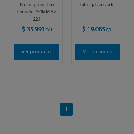
Prolongación Tiro
Tubo galvanizado
Forzado 750MM AZ
223
$ 35.991
$ 19.085
C/U
C/U
Ver producto
Ver opciones
1