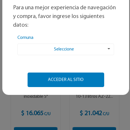
Ordenar por:
Para una mejor experiencia de navegación
y compra, favor ingrese los siguientes
Alfabetico
datos:
Comuna
Seleccione
ACCEDER AL SITIO
AMESTI
JUNKERS
Cañon de acero
Codo 90° Tiro Forzado
inoxidable 5"
10-13 litros AZ-22...
$ 16.065
$ 21.042
C/U
C/U