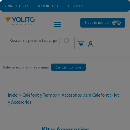
VENTA TELEFÓNICA
VENTA INTERNET
COTIZACIÓN
CATEGORÍAS
Sigue tu pedido
|
Debe seleccionar una comuna
Cambiar comuna
Inicio
>
Calefont y Termos
>
Accesorios para Calefont
>
Kit
y Accesorios