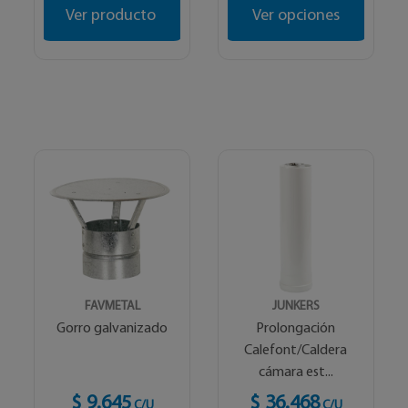
Ver producto
Ver opciones
FAVMETAL
JUNKERS
Gorro galvanizado
Prolongación
Calefont/Caldera
cámara est...
$ 9.645
$ 36.468
C/U
C/U