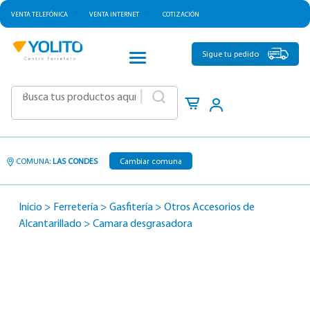
VENTA TELEFÓNICA
VENTA INTERNET
COTIZACIÓN
CATEGORÍAS
Sigue tu pedido
|
COMUNA:
LAS CONDES
Cambiar comuna
Inicio
>
Ferretería
>
Gasfitería
>
Otros Accesorios de
Alcantarillado
>
Camara desgrasadora