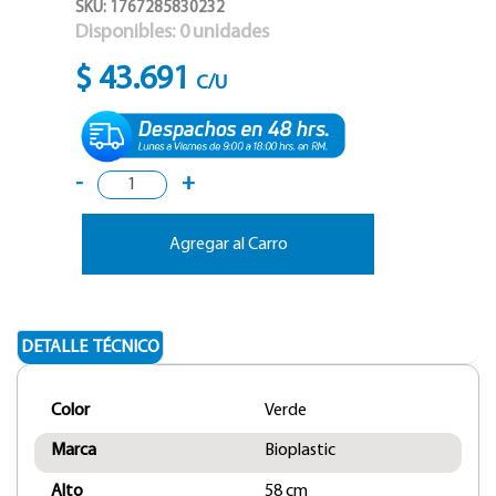
SKU: 1767285830232
Disponibles:
0
unidades
$ 43.691
C/U
-
+
Agregar al Carro
DETALLE TÉCNICO
Color
Verde
Marca
Bioplastic
Alto
58 cm