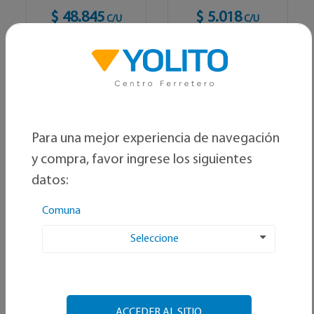
$ 48.845
$ 5.018
C/U
C/U
Ver opciones
Ver opciones
Para una mejor experiencia de navegación
y compra, favor ingrese los siguientes
datos:
Comuna
Seleccione
GENÉRICO
GENÉRICO
Cartucho gas butano
Codo sanitario gris
ACCEDER AL SITIO