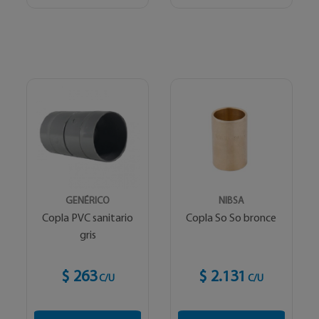
GENÉRICO
NIBSA
Copla PVC sanitario
Copla So So bronce
gris
$ 263
$ 2.131
C/U
C/U