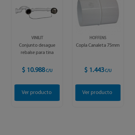
VINILIT
HOFFENS
Conjunto desague
Copla Canaleta 75mm
rebalse para tina
$ 10.988
$ 1.443
C/U
C/U
Ver producto
Ver producto