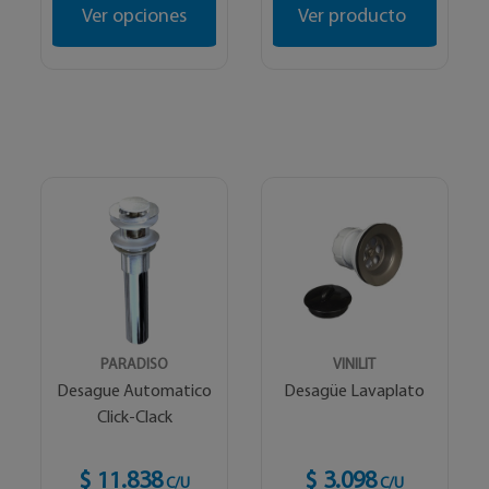
Ver opciones
Ver producto
PARADISO
VINILIT
Desague Automatico
Desagüe Lavaplato
Click-Clack
$ 11.838
$ 3.098
C/U
C/U