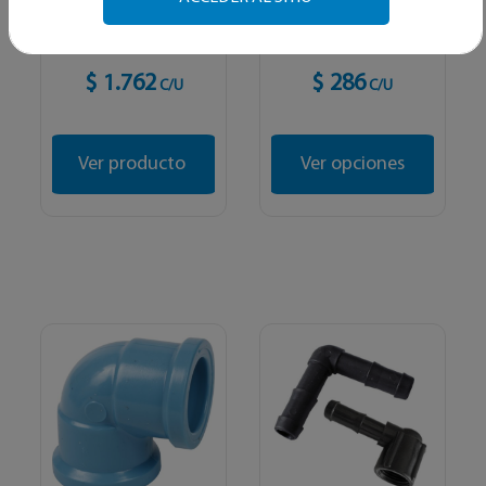
227 gr
$ 1.762
$ 286
C/U
C/U
Ver producto
Ver opciones