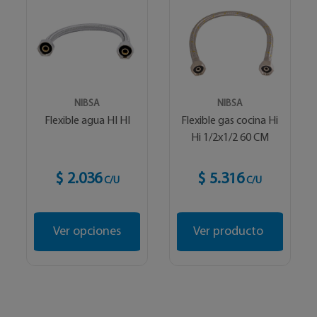
NIBSA
NIBSA
Flexible agua HI HI
Flexible gas cocina Hi
Hi 1/2x1/2 60 CM
$ 2.036
$ 5.316
C/U
C/U
Ver opciones
Ver producto