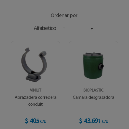
Ordenar por:
Alfabetico
VINILIT
BIOPLASTIC
Abrazadera corredera
Camara desgrasadora
conduit
$ 405
$ 43.691
C/U
C/U