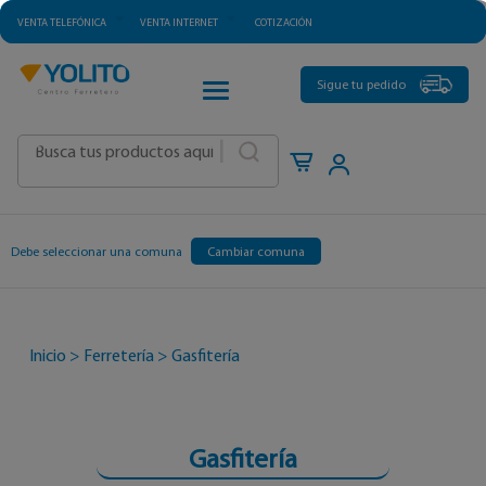
VENTA TELEFÓNICA
VENTA INTERNET
COTIZACIÓN
CATEGORÍAS
Sigue tu pedido
|
Debe seleccionar una comuna
Cambiar comuna
Inicio
>
Ferretería
>
Gasfitería
Gasfitería