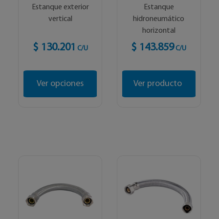
Estanque exterior
Estanque
vertical
hidroneumático
horizontal
$ 130.201
$ 143.859
C/U
C/U
Ver opciones
Ver producto