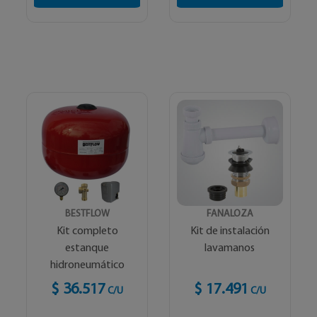
BESTFLOW
FANALOZA
Kit completo
Kit de instalación
estanque
lavamanos
hidroneumático
$ 36.517
$ 17.491
C/U
C/U