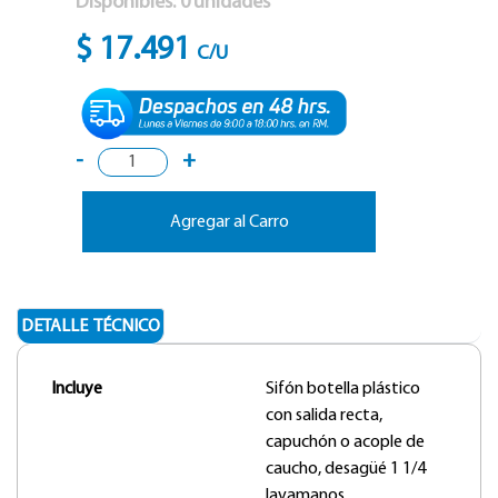
Disponibles:
0
unidades
$ 17.491
C/U
-
+
Agregar al Carro
DETALLE TÉCNICO
Incluye
Sifón botella plástico
con salida recta,
capuchón o acople de
caucho, desagüé 1 1/4
lavamanos