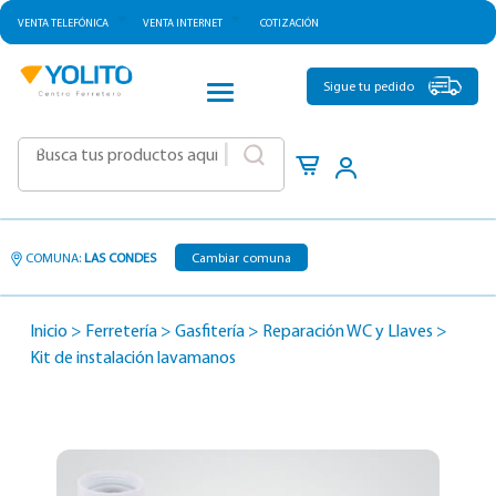
VENTA TELEFÓNICA
VENTA INTERNET
COTIZACIÓN
CATEGORÍAS
Sigue tu pedido
|
COMUNA:
LAS CONDES
Cambiar comuna
Inicio
>
Ferretería
>
Gasfitería
>
Reparación WC y Llaves
>
Kit de instalación lavamanos