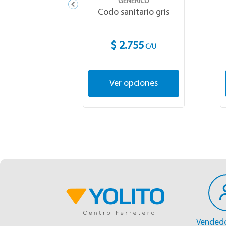
GENÉRICO
Codo sanitario gris
$ 2.755
C/U
Ver opciones
Vendedo