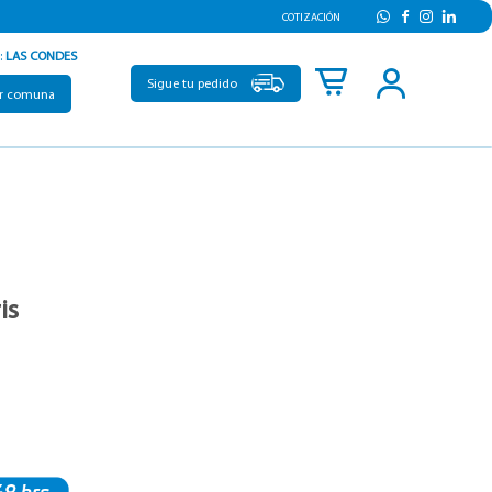
COTIZACIÓN
:
LAS CONDES
Sigue tu pedido
r comuna
is