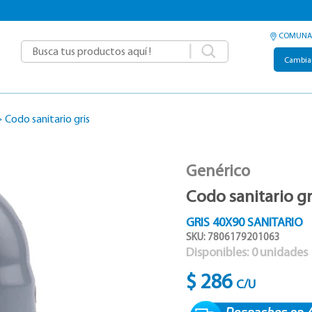
COMUNA
|
Cambia
>
Codo sanitario gris
Genérico
Codo sanitario gr
GRIS 40X90 SANITARIO
SKU: 7806179201063
Disponibles:
0
unidades
$ 286
C/U