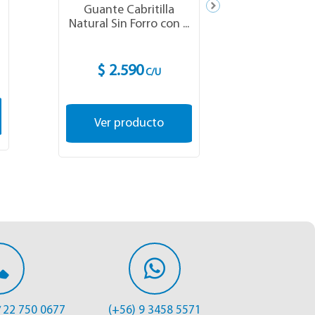
GEN
Guante Cabritilla
Copla PVC s
Natural Sin Forro con ...
$ 2
$ 2.590
C/U
Ver o
Ver producto
22 750 0677
(+56) 9 3458 5571
/