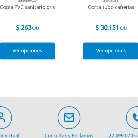
GENÉRICO
STANLEY
Copla PVC sanitario gris
Corta tubo cañerias
$ 263
$ 30.151
C/U
C/U
Ver opciones
Ver opciones
r Virtual
Consultas y Reclamos
22 499 0705