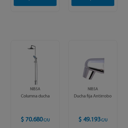
NIBSA
NIBSA
Columna ducha
Ducha fija Antirrobo
$ 70.680
$ 49.193
C/U
C/U