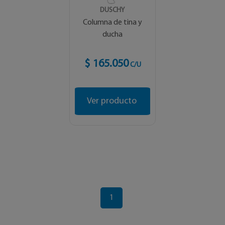
DUSCHY
Columna de tina y
ducha
$ 165.050
C/U
Ver producto
1