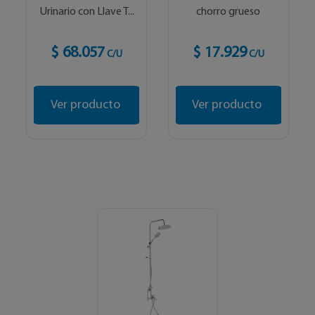
Urinario con Llave T...
chorro grueso
$ 68.057
$ 17.929
C/U
C/U
Ver producto
Ver producto