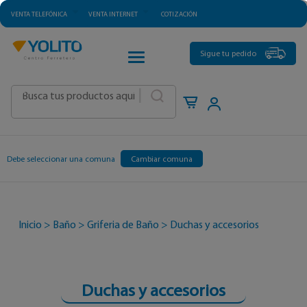
VENTA TELEFÓNICA
VENTA INTERNET
COTIZACIÓN
CATEGORÍAS
Sigue tu pedido
|
Debe seleccionar una comuna
Cambiar comuna
Inicio
>
Baño
>
Griferia de Baño
>
Duchas y accesorios
Duchas y accesorios