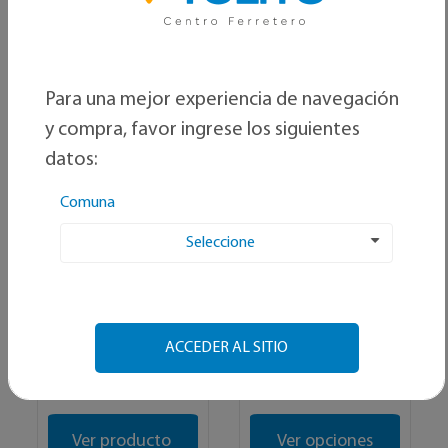
Ordenar por:
Alfabetico
Para una mejor experiencia de navegación
y compra, favor ingrese los siguientes
datos:
Comuna
Seleccione
DVP
DUSCHY
Barra closet-baño
Columna de ducha
económica
ACCEDER AL SITIO
$ 4.540
$ 39.991
C/U
C/U
Ver producto
Ver opciones