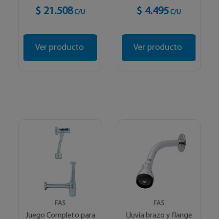
$ 21.508
$ 4.495
C/U
C/U
Ver producto
Ver producto
FAS
FAS
Juego Completo para
Lluvia brazo y flange